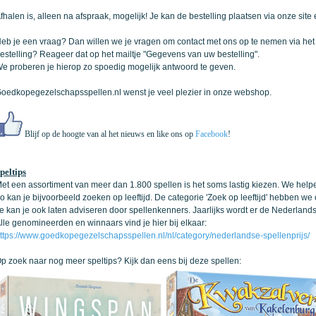
fhalen is, alleen na afspraak, mogelijk! Je kan de bestelling plaatsen via onze site
eb je een vraag? Dan willen we je vragen om contact met ons op te nemen via he
estelling? Reageer dat op het mailtje "Gegevens van uw bestelling".
e proberen je hierop zo spoedig mogelijk antwoord te geven.
oedkopegezelschapsspellen.nl wenst je veel plezier in onze webshop.
Blijf op de hoogte van al het nieuws en like ons op
Facebook
!
peltips
et een assortiment van meer dan 1.800 spellen is het soms lastig kiezen. We helpen
o kan je bijvoorbeeld zoeken op leeftijd. De categorie 'Zoek op leeftijd' hebben we
e kan je ook laten adviseren door spellenkenners. Jaarlijks wordt er de Nederlandse
lle genomineerden en winnaars vind je hier bij elkaar:
ttps://www.goedkopegezelschapsspellen.nl/nl/category/nederlandse-spellenprijs/
p zoek naar nog meer speltips? Kijk dan eens bij deze spellen: