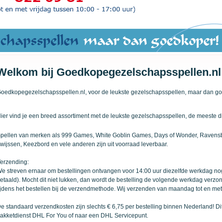
Welkom bij Goedkopegezelschapsspellen.nl
oedkopegezelschapsspellen.nl, voor de leukste gezelschapsspellen, maar dan g
ier vind je een breed assortiment met de leukste gezelschapsspellen, de meeste di
pellen van merken als 999 Games, White Goblin Games, Days of Wonder, Ravensb
wijssen, Keezbord en vele anderen zijn uit voorraad leverbaar.
erzending:
e streven ernaar om bestellingen ontvangen voor 14:00 uur diezelfde werkdag no
etaald). Mocht dit niet lukken, dan wordt de bestelling de volgende werkdag ve
ijdens het bestellen bij de verzendmethode. Wij verzenden van maandag tot en met
e standaard verzendkosten zijn slechts € 6,75 per bestelling binnen Nederland! D
akketdienst DHL For You of naar een DHL Servicepunt.