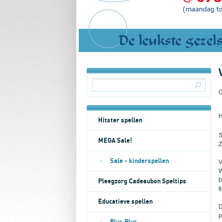
G
H
Hitster spellen
S
MEGA Sale!
Z
Sale - kinderspellen
V
W
b
Pleegzorg Cadeaubon Speltips
t
Educatieve spellen
D
p