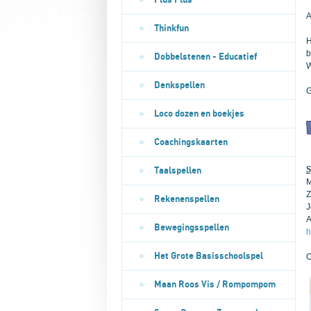
Plus Plus
A
Thinkfun
H
b
Dobbelstenen - Educatief
W
Denkspellen
G
Loco dozen en boekjes
Coachingskaarten
S
Taalspellen
M
Z
Rekenenspellen
J
A
Bewegingsspellen
h
Het Grote Basisschoolspel
O
Maan Roos Vis / Rompompom