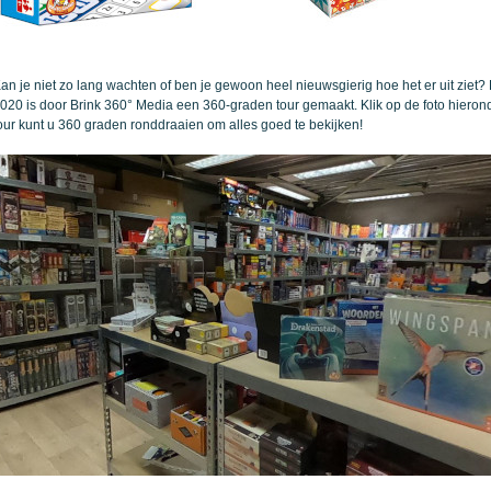
an je niet zo lang wachten of ben je gewoon heel nieuwsgierig hoe het er uit ziet?
020 is door
Brink 360° Media
een 360-graden tour gemaakt. Klik op de foto hierond
our kunt u 360 graden ronddraaien om alles goed te bekijken!