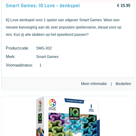
Smart Games: IQ Love - denkspel
€ 15.95
IQ Love denkspel voor 1 speler van uitgever Smart Games. Weer een
nieuwe toevoeging aan de zeer populaire spellenserie, ideaal voor op
reis. Kun jij alle stukken op het speelbord passen?
Productcode:
SMG-302
Merk:
Smart Games
Voorraadstatus:
1
Meer informatie
|