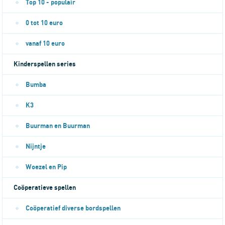
Top 10 - populair
0 tot 10 euro
vanaf 10 euro
Kinderspellen series
Bumba
K3
Buurman en Buurman
Nijntje
Woezel en Pip
Coöperatieve spellen
Coöperatief diverse bordspellen