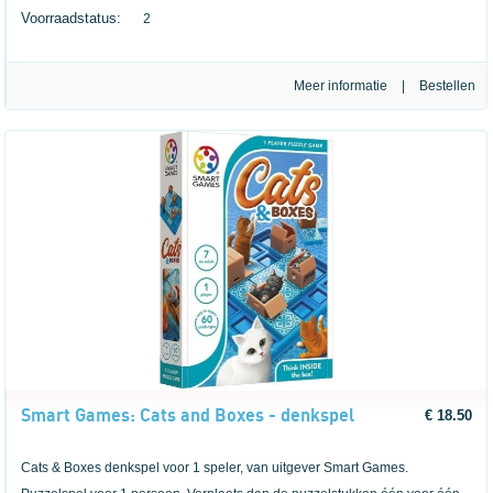
Voorraadstatus:
2
Meer informatie
|
Smart Games: Cats and Boxes - denkspel
€ 18.50
Cats & Boxes denkspel voor 1 speler, van uitgever Smart Games.