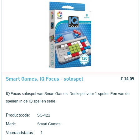
Smart Games: IQ Focus - solospel
€ 14.05
IQ Focus solospel van Smart Games. Denkspel voor 1 speler. Een van de
spellen in de IQ spellen serie.
Productcode:
SG-422
Merk:
Smart Games
Voorraadstatus:
1