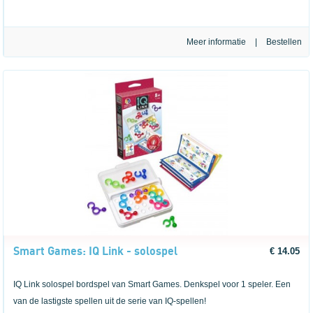
Meer informatie
|
Smart Games: IQ Link - solospel
€ 14.05
IQ Link solospel bordspel van Smart Games. Denkspel voor 1 speler. Een
van de lastigste spellen uit de serie van IQ-spellen!