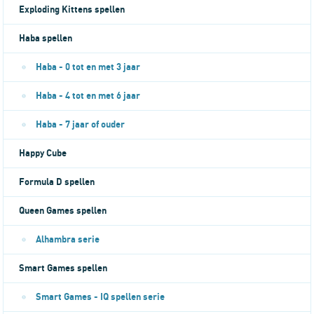
Exploding Kittens spellen
Haba spellen
Haba - 0 tot en met 3 jaar
Haba - 4 tot en met 6 jaar
Haba - 7 jaar of ouder
Happy Cube
Formula D spellen
Queen Games spellen
Alhambra serie
Smart Games spellen
Smart Games - IQ spellen serie