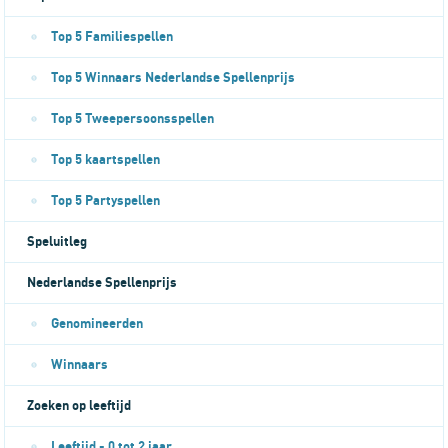
Top 5 Familiespellen
Top 5 Winnaars Nederlandse Spellenprijs
Top 5 Tweepersoonsspellen
Top 5 kaartspellen
Top 5 Partyspellen
Speluitleg
Nederlandse Spellenprijs
Genomineerden
Winnaars
Zoeken op leeftijd
Leeftijd - 0 tot 2 jaar