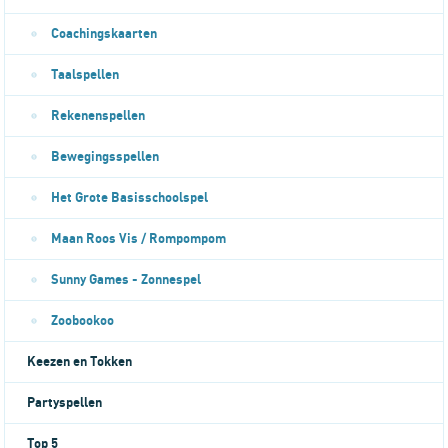
Coachingskaarten
Taalspellen
Rekenenspellen
Bewegingsspellen
Het Grote Basisschoolspel
Maan Roos Vis / Rompompom
Sunny Games - Zonnespel
Zoobookoo
Keezen en Tokken
Partyspellen
Top 5