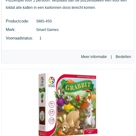
Puzzelspel voor 1 persoon. Verplaats dan de puzzelstukken één voor één
totdat alle katten in een kartonnen doos terecht komen.
Productcode:
SMG-450
Merk:
Smart Games
Voorraadstatus:
1
Meer informatie
|