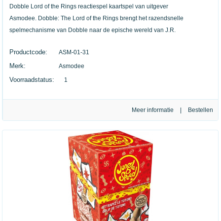
Dobble Lord of the Rings reactiespel kaartspel van uitgever
Asmodee. Dobble: The Lord of the Rings brengt het razendsnelle
spelmechanisme van Dobble naar de epische wereld van J.R.
Productcode:
ASM-01-31
Merk:
Asmodee
Voorraadstatus:
1
Meer informatie
|