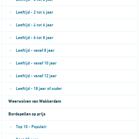
Leeftijd - 2 tot 4 jaar
Leeftijd - 4 tot 6 jaar
Leeftijd - 6 tot 8 jaar
Leeftijd - vanaf 8 jaar
Leeftijd - vanaf 10 jaar
Leeftijd - vanaf 12 jaar
Leeftijd - 18 jaar of ouder
Weerwolven van Wakkerdam
Bordspellen op prijs
Top 10 - Populair