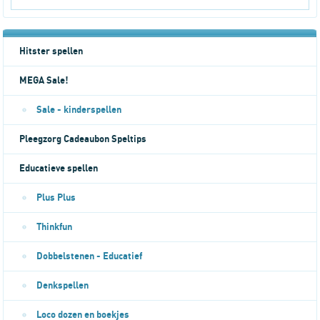
Hitster spellen
MEGA Sale!
Sale - kinderspellen
Pleegzorg Cadeaubon Speltips
Educatieve spellen
Plus Plus
Thinkfun
Dobbelstenen - Educatief
Denkspellen
Loco dozen en boekjes