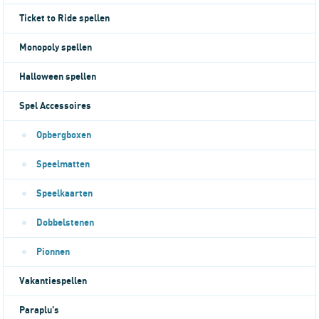
Ticket to Ride spellen
Monopoly spellen
Halloween spellen
Spel Accessoires
Opbergboxen
Speelmatten
Speelkaarten
Dobbelstenen
Pionnen
Vakantiespellen
Paraplu's