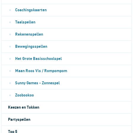
Coachingskaarten
Taalspellen
Rekenenspellen
Bewegingsspellen
Het Grote Basisschoolspel
Maan Roos Vis / Rompompom
Sunny Games - Zonnespel
Zoobookoo
Keezen en Tokken
Partyspellen
Top 5