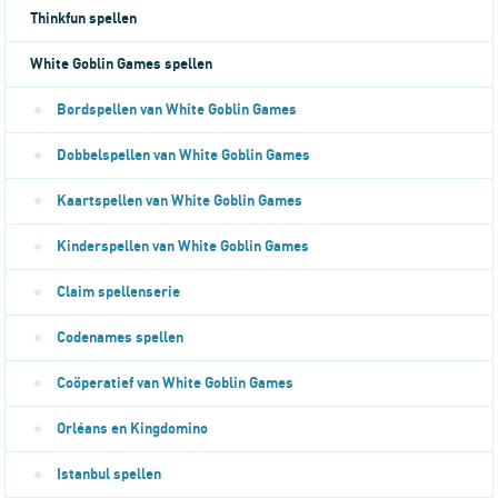
Thinkfun spellen
White Goblin Games spellen
Bordspellen van White Goblin Games
Dobbelspellen van White Goblin Games
Kaartspellen van White Goblin Games
Kinderspellen van White Goblin Games
Claim spellenserie
Codenames spellen
Coöperatief van White Goblin Games
Orléans en Kingdomino
Istanbul spellen