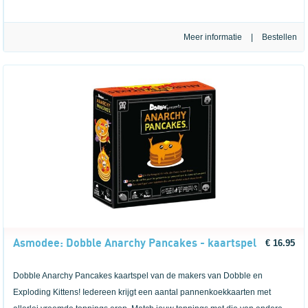
Meer informatie
|
Asmodee: Dobble Anarchy Pancakes - kaartspel
€ 16.95
Dobble Anarchy Pancakes kaartspel van de makers van Dobble en
Exploding Kittens! Iedereen krijgt een aantal pannenkoekkaarten met