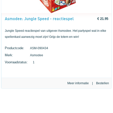
Asmodee: Jungle Speed - reactiespel
€ 21.95
Jungle Speed reactiespel van uitgever Asmodee. Het partyspel wat in elke
spellenkast aanwezig moet zijn! Grijp de totem en win!
Productcode:
ASM-090434
Merk:
Asmodee
Voorraadstatus:
1
Meer informatie
|