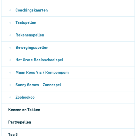
Coachingskaarten
Taalspellen
Rekenenspellen
Bewegingsspellen
Het Grote Basisschoolspel
Maan Roos Vis / Rompompom
Sunny Games - Zonnespel
Zoobookoo
Keezen en Tokken
Partyspellen
Top 5