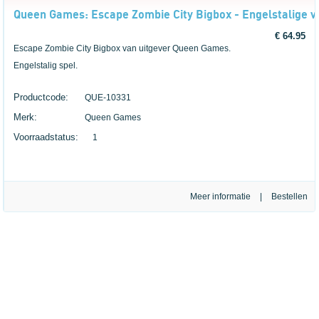
Queen Games: Escape Zombie City Bigbox - Engelstalige v
€ 64.95
Escape Zombie City Bigbox van uitgever Queen Games.
Engelstalig spel.
Productcode:
QUE-10331
Merk:
Queen Games
Voorraadstatus:
1
Meer informatie
|