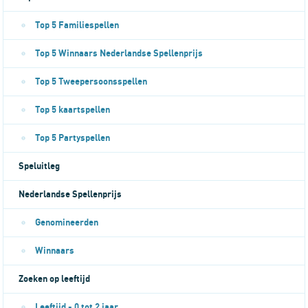
Top 5 Familiespellen
Top 5 Winnaars Nederlandse Spellenprijs
Top 5 Tweepersoonsspellen
Top 5 kaartspellen
Top 5 Partyspellen
Speluitleg
Nederlandse Spellenprijs
Genomineerden
Winnaars
Zoeken op leeftijd
Leeftijd - 0 tot 2 jaar