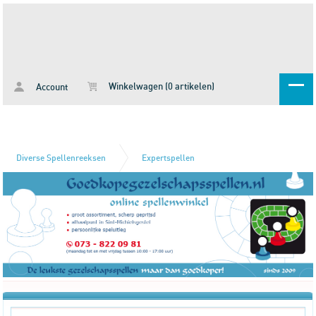
Winkelwagen (0 artikelen)
Account
Diverse Spellenreeksen
Expertspellen