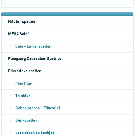
Hitster spellen
MEGA Sale!
Sale - kinderspellen
Pleegzorg Cadeaubon Speltips
Educatieve spellen
Plus Plus
Thinkfun
Dobbelstenen - Educatief
Denkspellen
Loco dozen en boekjes