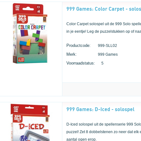
999 Games: Color Carpet - solo
Color Carpet solospel uit de 999 Solo spe
in je eentje! Leg de puzzelstukken op of naa
Productcode:
999-SLL02
Merk:
999 Games
Voorraadstatus:
5
999 Games: D-Iced - solospel
D-Iced solospel uit de spellenserie 999 So
puzzel! Zet 8 dobbelstenen zo neer dat elk
aantal ogen erop.