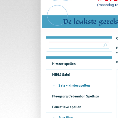
O
B
v
I
Hitster spellen
MEGA Sale!
Sale - kinderspellen
Pleegzorg Cadeaubon Speltips
Educatieve spellen