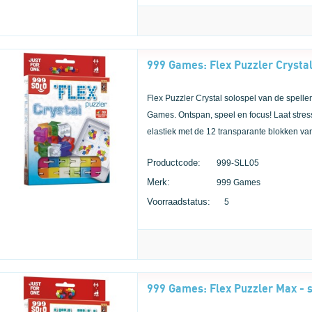
999 Games: Flex Puzzler Crystal
Flex Puzzler Crystal solospel van de spelle
Games. Ontspan, speel en focus! Laat stress
elastiek met de 12 transparante blokken va
Productcode:
999-SLL05
Merk:
999 Games
Voorraadstatus:
5
999 Games: Flex Puzzler Max - 