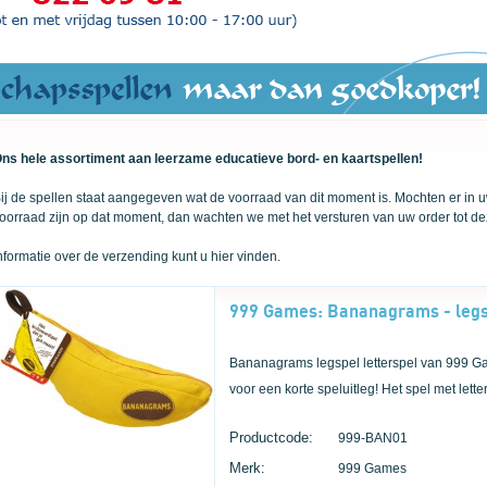
ns hele assortiment aan leerzame educatieve bord- en kaartspellen!
ij de spellen staat aangegeven wat de voorraad van dit moment is. Mochten er in uw
oorraad zijn op dat moment, dan wachten we met het versturen van uw order tot de
nformatie over de verzending
kunt u hier vinden
.
999 Games: Bananagrams - legs
Bananagrams legspel letterspel van 999 Ga
voor een korte speluitleg! Het spel met lett
Productcode:
999-BAN01
Merk:
999 Games