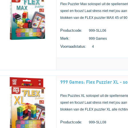
Flex Puzzler Max solospel uit de spellense
speel en focus! Laat stress niet met jou aan
blokken van de FLEX puzzler MAX 45 of 90
Productcode:
999-SLL06
Merk:
999 Games
Voorraadstatus:
4
999 Games: Flex Puzzler XL - so
Flex Puzzles XL solospel uit de spellenser
speel en focus! Laat stress niet met jou aan
blokken van de FLEX puzzler XL alle richti
Productcode:
999-SLL08