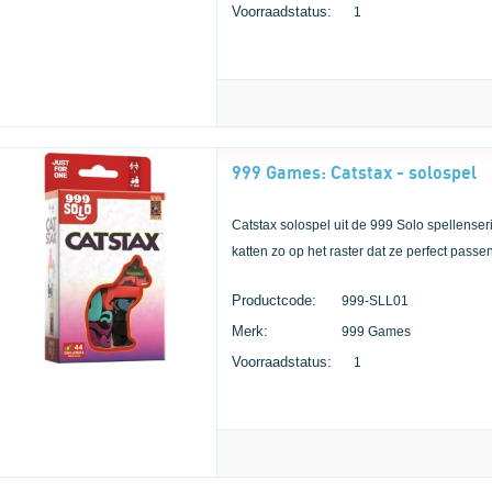
Voorraadstatus:
1
999 Games: Catstax - solospel
Catstax solospel uit de 999 Solo spellense
katten zo op het raster dat ze perfect passen
Productcode:
999-SLL01
Merk:
999 Games
Voorraadstatus:
1