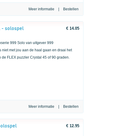
Meer informatie
|
 - solospel
€ 14.05
nserie 999 Solo van uitgever 999
 niet met jou aan de haal gaan en draai het
n de FLEX puzzler Crystal 45 of 90 graden.
Meer informatie
|
solospel
€ 12.95