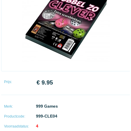
€ 9.95
Prijs:
999 Games
Merk:
999-CLE04
Productcode:
4
Voorraadstatus: