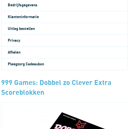
Bedrijfsgegevens
Klanteninformatie
Uitleg bestellen
Privacy
Afhalen
Pleegzorg Cadeaubon
999 Games: Dobbel zo Clever Extra
Scoreblokken