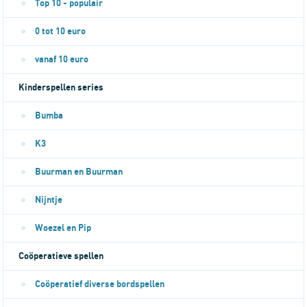
Top 10 - populair
0 tot 10 euro
vanaf 10 euro
Kinderspellen series
Bumba
K3
Buurman en Buurman
Nijntje
Woezel en Pip
Coöperatieve spellen
Coöperatief diverse bordspellen