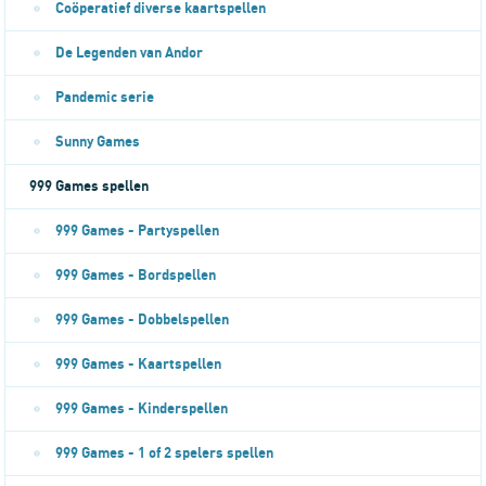
Coöperatief diverse kaartspellen
De Legenden van Andor
Pandemic serie
Sunny Games
999 Games spellen
999 Games - Partyspellen
999 Games - Bordspellen
999 Games - Dobbelspellen
999 Games - Kaartspellen
999 Games - Kinderspellen
999 Games - 1 of 2 spelers spellen