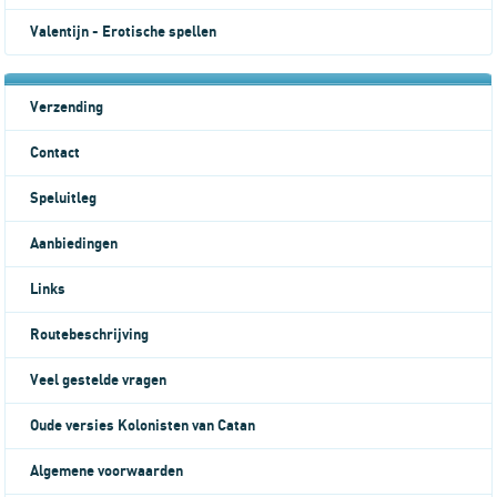
Valentijn - Erotische spellen
Verzending
Contact
Speluitleg
Aanbiedingen
Links
Routebeschrijving
Veel gestelde vragen
Oude versies Kolonisten van Catan
Algemene voorwaarden