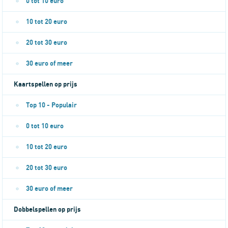
0 tot 10 euro
10 tot 20 euro
20 tot 30 euro
30 euro of meer
Kaartspellen op prijs
Top 10 - Populair
0 tot 10 euro
10 tot 20 euro
20 tot 30 euro
30 euro of meer
Dobbelspellen op prijs