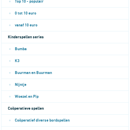
Top 10 - populair
0 tot 10 euro
vanaf 10 euro
Kinderspellen series
Bumba
K3
Buurman en Buurman
Nijntje
Woezel en Pip
Coöperatieve spellen
Coöperatief diverse bordspellen