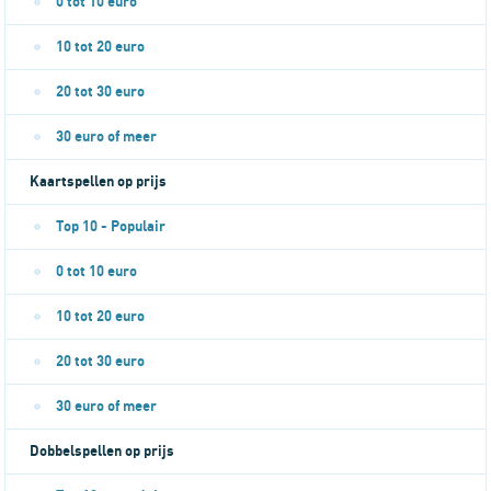
0 tot 10 euro
10 tot 20 euro
20 tot 30 euro
30 euro of meer
Kaartspellen op prijs
Top 10 - Populair
0 tot 10 euro
10 tot 20 euro
20 tot 30 euro
30 euro of meer
Dobbelspellen op prijs