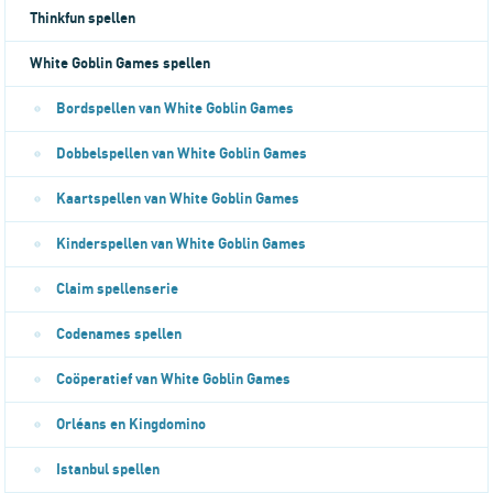
Thinkfun spellen
White Goblin Games spellen
Bordspellen van White Goblin Games
Dobbelspellen van White Goblin Games
Kaartspellen van White Goblin Games
Kinderspellen van White Goblin Games
Claim spellenserie
Codenames spellen
Coöperatief van White Goblin Games
Orléans en Kingdomino
Istanbul spellen