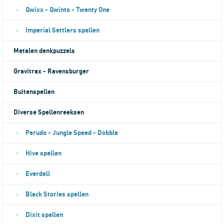
Qwixx - Qwinto - Twenty One
Imperial Settlers spellen
Metalen denkpuzzels
Gravitrax - Ravensburger
Buitenspellen
Diverse Spellenreeksen
Perudo - Jungle Speed - Dobble
Hive spellen
Everdell
Black Stories spellen
Dixit spellen