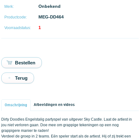
Onbekend
Merk:
MEG-DD464
Productcode:
1
Voorraadstatus:
Terug
Afbeeldingen en videos
Omschrijving
Dirty Doodles Engelstalig partyspel van uitgever Sky Castle. Laat de artiest in
jou niet verloren gaan. Doe mee om grappige tekeningen op een nog
grappigere manier te raden!
Verdeel de groep in 2 teams. Eén speler start als de artiest. Hij of zij trekt een