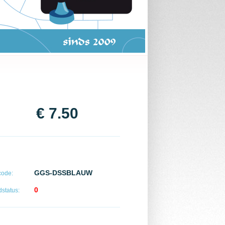
€ 7.50
GGS-DSSBLAUW
code:
0
status: