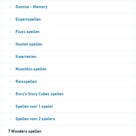
Domino - Memory
Expertspellen
Fluxx spellen
Houten spellen
Kwartetten
Munchkin spellen
Reisspellen
Rory's Story Cubes spellen
Spellen voor 1 speler
Spellen voor 2 spelers
7 Wonders spellen