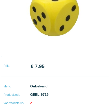
€ 7.95
Prijs:
Onbekend
Merk:
GEEL-9715
Productcode:
2
Voorraadstatus: