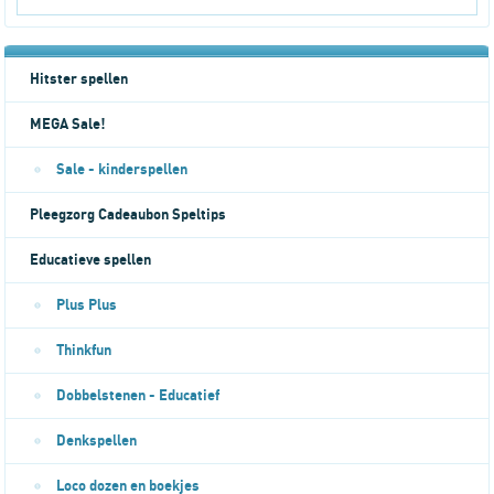
Hitster spellen
MEGA Sale!
Sale - kinderspellen
Pleegzorg Cadeaubon Speltips
Educatieve spellen
Plus Plus
Thinkfun
Dobbelstenen - Educatief
Denkspellen
Loco dozen en boekjes