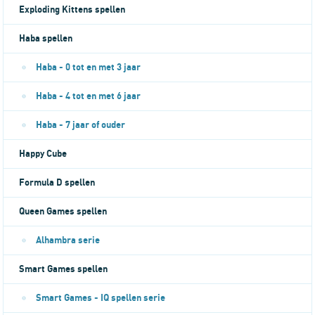
Exploding Kittens spellen
Haba spellen
Haba - 0 tot en met 3 jaar
Haba - 4 tot en met 6 jaar
Haba - 7 jaar of ouder
Happy Cube
Formula D spellen
Queen Games spellen
Alhambra serie
Smart Games spellen
Smart Games - IQ spellen serie