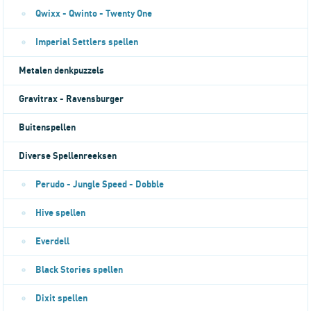
Qwixx - Qwinto - Twenty One
Imperial Settlers spellen
Metalen denkpuzzels
Gravitrax - Ravensburger
Buitenspellen
Diverse Spellenreeksen
Perudo - Jungle Speed - Dobble
Hive spellen
Everdell
Black Stories spellen
Dixit spellen