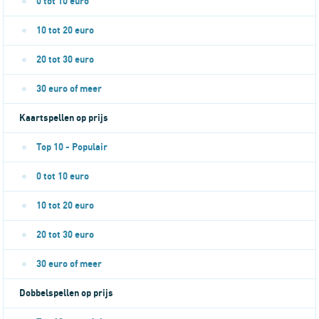
0 tot 10 euro
10 tot 20 euro
20 tot 30 euro
30 euro of meer
Kaartspellen op prijs
Top 10 - Populair
0 tot 10 euro
10 tot 20 euro
20 tot 30 euro
30 euro of meer
Dobbelspellen op prijs