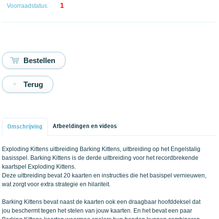
1
Voorraadstatus:
Terug
Afbeeldingen en videos
Omschrijving
Exploding Kittens uitbreiding Barking Kittens, uitbreiding op het Engelstalig
basisspel. Barking Kittens is de derde uitbreiding voor het recordbrekende
kaartspel Exploding Kittens.
Deze uitbreiding bevat 20 kaarten en instructies die het basispel vernieuwen,
wat zorgt voor extra strategie en hilariteit.
Barking Kittens bevat naast de kaarten ook een draagbaar hoofddeksel dat
jou beschermt tegen het stelen van jouw kaarten. En het bevat een paar