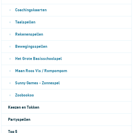
Coachingskaarten
Taalspellen
Rekenenspellen
Bewegingsspellen
Het Grote Basisschoolspel
Maan Roos Vis / Rompompom
Sunny Games - Zonnespel
Zoobookoo
Keezen en Tokken
Partyspellen
Top 5