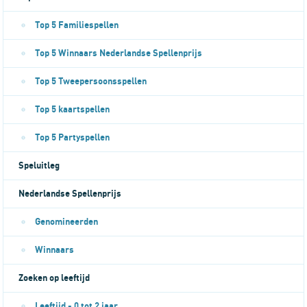
Top 5 Familiespellen
Top 5 Winnaars Nederlandse Spellenprijs
Top 5 Tweepersoonsspellen
Top 5 kaartspellen
Top 5 Partyspellen
Speluitleg
Nederlandse Spellenprijs
Genomineerden
Winnaars
Zoeken op leeftijd
Leeftijd - 0 tot 2 jaar