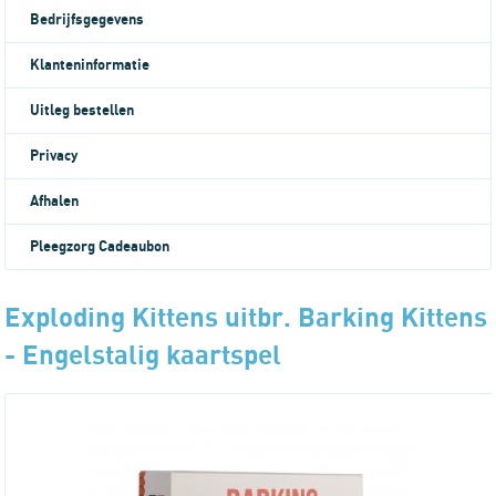
Bedrijfsgegevens
Klanteninformatie
Uitleg bestellen
Privacy
Afhalen
Pleegzorg Cadeaubon
Exploding Kittens uitbr. Barking Kittens
- Engelstalig kaartspel