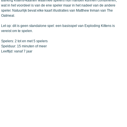
Barking Kittens-kaarten waarmee spelers hun handen kunnen combineren,
wat in het voordeel is van de ene speler maar in het nadeel van de andere
speler. Natuurlijk bevat elke kaart illustraties van Matthew Inman van The
Oatmeal.
Let op: dit is geen standalone spel: een basisspel van Exploding Kittens is
vereist om te spelen.
Spelers: 2 tot en met 5 spelers
Spelduur: 15 minuten of meer
Leeftijd: vanaf 7 jaar
De leukste gezelschapsspellen,
maar dan goedkoper!