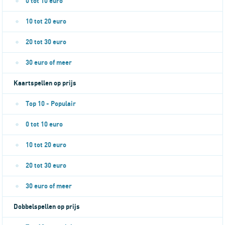
0 tot 10 euro
10 tot 20 euro
20 tot 30 euro
30 euro of meer
Kaartspellen op prijs
Top 10 - Populair
0 tot 10 euro
10 tot 20 euro
20 tot 30 euro
30 euro of meer
Dobbelspellen op prijs