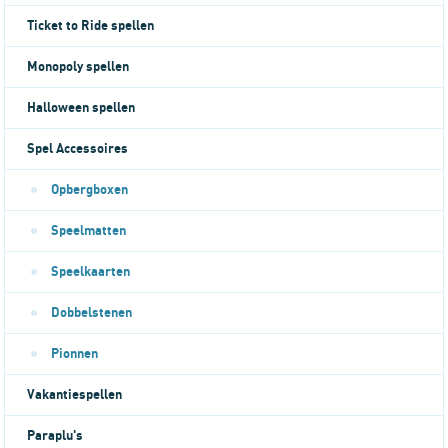
Ticket to Ride spellen
Monopoly spellen
Halloween spellen
Spel Accessoires
Opbergboxen
Speelmatten
Speelkaarten
Dobbelstenen
Pionnen
Vakantiespellen
Paraplu's