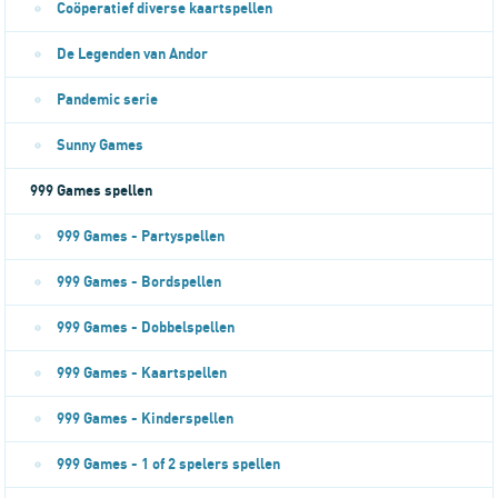
Coöperatief diverse kaartspellen
De Legenden van Andor
Pandemic serie
Sunny Games
999 Games spellen
999 Games - Partyspellen
999 Games - Bordspellen
999 Games - Dobbelspellen
999 Games - Kaartspellen
999 Games - Kinderspellen
999 Games - 1 of 2 spelers spellen