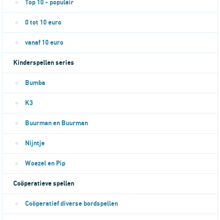
Top 10 - populair
0 tot 10 euro
vanaf 10 euro
Kinderspellen series
Bumba
K3
Buurman en Buurman
Nijntje
Woezel en Pip
Coöperatieve spellen
Coöperatief diverse bordspellen