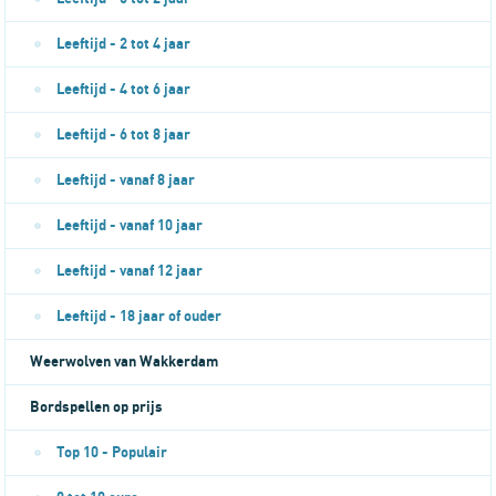
Leeftijd - 2 tot 4 jaar
Leeftijd - 4 tot 6 jaar
Leeftijd - 6 tot 8 jaar
Leeftijd - vanaf 8 jaar
Leeftijd - vanaf 10 jaar
Leeftijd - vanaf 12 jaar
Leeftijd - 18 jaar of ouder
Weerwolven van Wakkerdam
Bordspellen op prijs
Top 10 - Populair