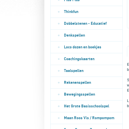
Plus Plus
Thinkfun
Dobbelstenen - Educatief
Denkspellen
Loco dozen en boekjes
Coachingskaarten
E
b
Taalspellen
S
Rekenenspellen
w
E
Bewegingsspellen
L
b
Het Grote Basisschoolspel
Maan Roos Vis / Rompompom