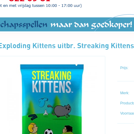
Exploding Kittens uitbr. Streaking Kittens
Prijs:
Merk:
Product
Voorraad