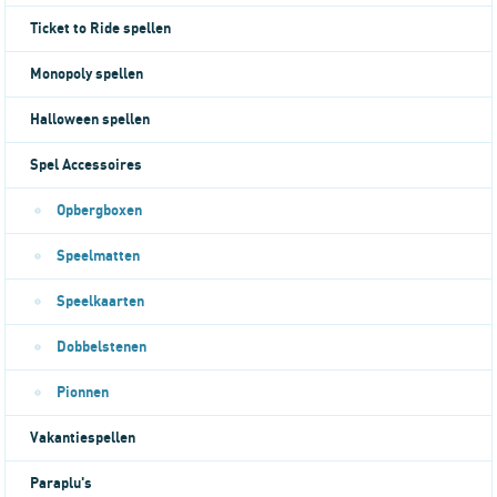
Ticket to Ride spellen
Monopoly spellen
Halloween spellen
Spel Accessoires
Opbergboxen
Speelmatten
Speelkaarten
Dobbelstenen
Pionnen
Vakantiespellen
Paraplu's