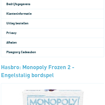
Bedrijfsgegevens
Klanteninformatie
Uitleg bestellen
Privacy
Afhalen
Pleegzorg Cadeaubon
Hasbro: Monopoly Frozen 2 -
Engelstalig bordspel