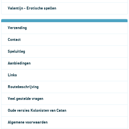
Valentijn - Erotische spellen
Verzending
Contact
Speluitleg
Aanbiedingen
Links
Routebeschrijving
Veel gestelde vragen
Oude versies Kolonisten van Catan
Algemene voorwaarden