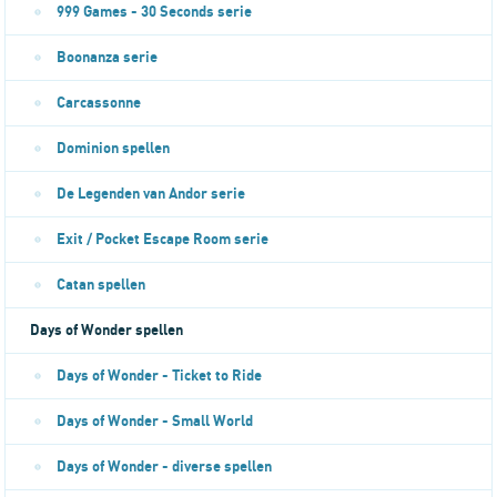
999 Games - 30 Seconds serie
Boonanza serie
Carcassonne
Dominion spellen
De Legenden van Andor serie
Exit / Pocket Escape Room serie
Catan spellen
Days of Wonder spellen
Days of Wonder - Ticket to Ride
Days of Wonder - Small World
Days of Wonder - diverse spellen