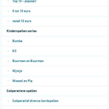
Top 10 - populair
0 tot 10 euro
vanaf 10 euro
Kinderspellen series
Bumba
K3
Buurman en Buurman
Nijntje
Woezel en Pip
Coöperatieve spellen
Coöperatief diverse bordspellen