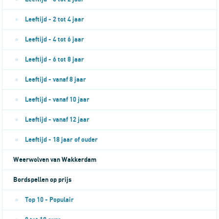
Leeftijd - 2 tot 4 jaar
Leeftijd - 4 tot 6 jaar
Leeftijd - 6 tot 8 jaar
Leeftijd - vanaf 8 jaar
Leeftijd - vanaf 10 jaar
Leeftijd - vanaf 12 jaar
Leeftijd - 18 jaar of ouder
Weerwolven van Wakkerdam
Bordspellen op prijs
Top 10 - Populair