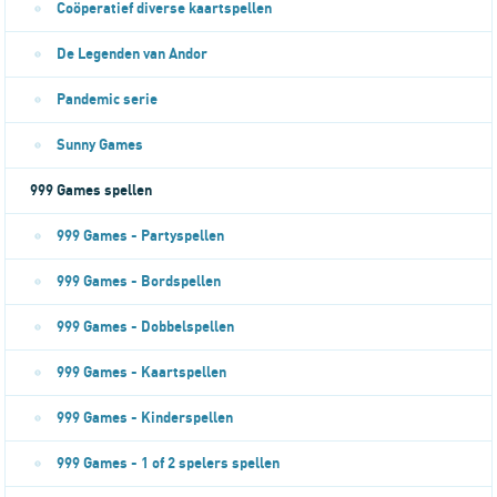
Coöperatief diverse kaartspellen
De Legenden van Andor
Pandemic serie
Sunny Games
999 Games spellen
999 Games - Partyspellen
999 Games - Bordspellen
999 Games - Dobbelspellen
999 Games - Kaartspellen
999 Games - Kinderspellen
999 Games - 1 of 2 spelers spellen