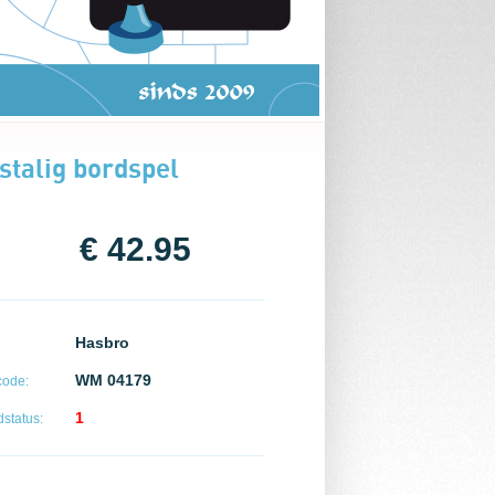
talig bordspel
€ 42.95
Hasbro
WM 04179
code:
1
status: