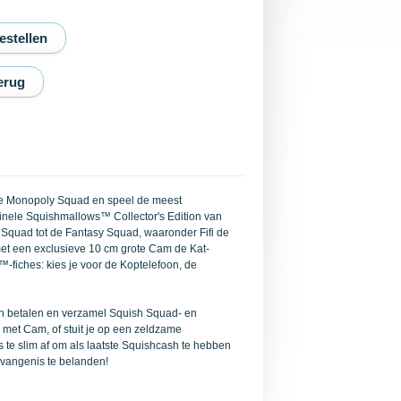
erug
de Monopoly Squad en speel de meest
riginele Squishmallows™ Collector's Edition van
 Squad tot de Fantasy Squad, waaronder Fifi de
met een exclusieve 10 cm grote Cam de Kat-
-fiches: kies je voor de Koptelefoon, de
en betalen en verzamel Squish Squad- en
n met Cam, of stuit je op een zeldzame
te slim af om als laatste Squishcash te hebben
evangenis te belanden!