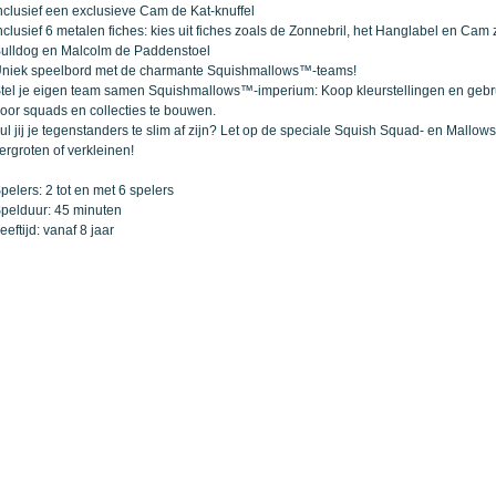
nclusief een exclusieve Cam de Kat-knuffel
nclusief 6 metalen fiches: kies uit fiches zoals de Zonnebril, het Hanglabel en Cam 
ulldog en Malcolm de Paddenstoel
niek speelbord met de charmante Squishmallows™-teams!
tel je eigen team samen Squishmallows™-imperium: Koop kleurstellingen en gebru
oor squads en collecties te bouwen.
ul jij je tegenstanders te slim af zijn? Let op de speciale Squish Squad- en Mallo
ergroten of verkleinen!
pelers: 2 tot en met 6 spelers
pelduur: 45 minuten
eeftijd: vanaf 8 jaar