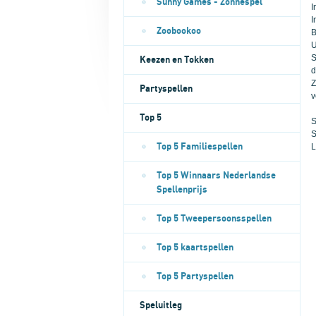
Sunny Games - Zonnespel
I
I
Zoobookoo
B
U
S
Keezen en Tokken
d
Z
Partyspellen
v
Top 5
S
S
Top 5 Familiespellen
L
Top 5 Winnaars Nederlandse
Spellenprijs
Top 5 Tweepersoonsspellen
Top 5 kaartspellen
Top 5 Partyspellen
Speluitleg