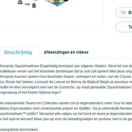
T
Omschrijving
Afbeeldingen en videos
onopoly Squishmallows Engelstalig bordspel van uitgever Hasbro. Word lid van 
nuffelbare versie van het klassieke familiespel dat je ooit zult spelen! Met deze o
onopoly kunnen spelers hun favorieten kopen, verkopen en ruilen, van de Classic
os, Rosie het Varken, Leonard de Leeuw en Benny de Bigfoot! Begin je avontuur 
nuffel en kies vervolgens een van de iconische, op maat gemaakte Squishmallows™
egenboog of het Feelin' Mallow-logo?
tel waardevolle Teams en Collecties samen om je tegenstanders meer huur te lat
allow Days-kaarten voor onverwachte prijzen en straffen. Ga je uiteindelijk feeste
quishmallows™-editie? Verzamel alle vakjes op het bord en wees je tegenstanders 
n het spel te winnen! Maar pas op voor de belastingvakjes en probeer niet in de g
elangrijkste kenmerken: