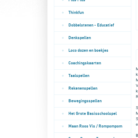
Plus Plus
Thinkfun
Dobbelstenen - Educatief
Denkspellen
Loco dozen en boekjes
Coachingskaarten
M
k
Taalspellen
M
V
Rekenenspellen
k
R
Bewegingsspellen
S
M
Het Grote Basisschoolspel
S
e
Maan Roos Vis / Rompompom
B