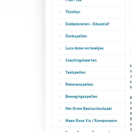
Plus Plus
Thinkfun
Dobbelstenen - Educatief
Denkspellen
Loco dozen en boekjes
Coachingskaarten
M
m
Taalspellen
J
k
Rekenenspellen
M
Bewegingsspellen
B
H
K
Het Grote Basisschoolspel
R
B
Maan Roos Vis / Rompompom
f
S