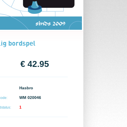
ig bordspel
€ 42.95
Hasbro
WM 020046
code:
1
status: