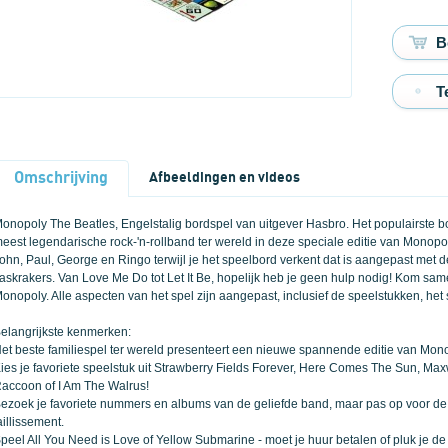
T
Omschrijving
Afbeeldingen en videos
onopoly The Beatles, Engelstalig bordspel van uitgever Hasbro. Het populairste b
eest legendarische rock-'n-rollband ter wereld in deze speciale editie van Monopo
ohn, Paul, George en Ringo terwijl je het speelbord verkent dat is aangepast met
askrakers. Van Love Me Do tot Let It Be, hopelijk heb je geen hulp nodig! Kom s
onopoly. Alle aspecten van het spel zijn aangepast, inclusief de speelstukken, het
elangrijkste kenmerken:
et beste familiespel ter wereld presenteert een nieuwe spannende editie van Mono
ies je favoriete speelstuk uit Strawberry Fields Forever, Here Comes The Sun, Ma
accoon of I Am The Walrus!
ezoek je favoriete nummers en albums van de geliefde band, maar pas op voor de
aillissement.
peel All You Need is Love of Yellow Submarine - moet je huur betalen of pluk je de