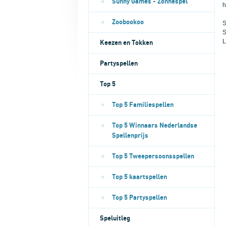
Sunny Games - Zonnespel
h
Zoobookoo
S
S
L
Keezen en Tokken
Partyspellen
Top 5
Top 5 Familiespellen
Top 5 Winnaars Nederlandse
Spellenprijs
Top 5 Tweepersoonsspellen
Top 5 kaartspellen
Top 5 Partyspellen
Speluitleg