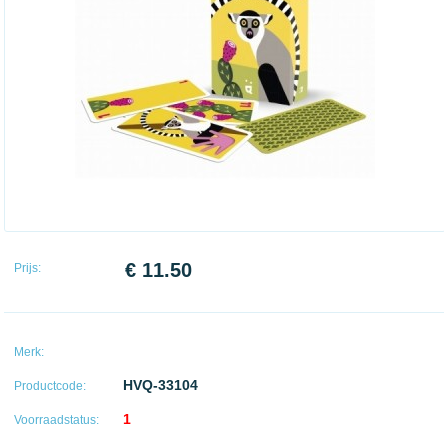
€ 11.50
Prijs:
Merk:
HVQ-33104
Productcode:
1
Voorraadstatus: