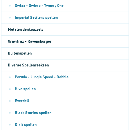
Qwixx - Qwinto - Twenty One
Imperial Settlers spellen
Metalen denkpuzzels
Gravitrax - Ravensburger
Buitenspellen
Diverse Spellenreeksen
Perudo - Jungle Speed - Dobble
Hive spellen
Everdell
Black Stories spellen
Dixit spellen