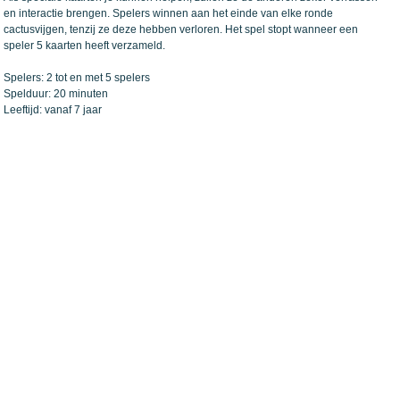
en interactie brengen. Spelers winnen aan het einde van elke ronde
cactusvijgen, tenzij ze deze hebben verloren. Het spel stopt wanneer een
speler 5 kaarten heeft verzameld.
Spelers: 2 tot en met 5 spelers
Spelduur: 20 minuten
Leeftijd: vanaf 7 jaar
De leukste gezelschapsspellen,
maar dan goedkoper!
powered by 123webshop.nl