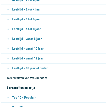
Leeftijd - 2 tot 4 jaar
Leeftijd - 4 tot 6 jaar
Leeftijd - 6 tot 8 jaar
Leeftijd - vanaf 8 jaar
Leeftijd - vanaf 10 jaar
Leeftijd - vanaf 12 jaar
Leeftijd - 18 jaar of ouder
Weerwolven van Wakkerdam
Bordspellen op prijs
Top 10 - Populair