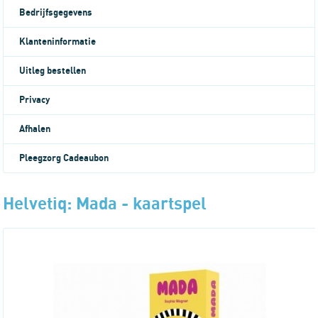
Bedrijfsgegevens
Klanteninformatie
Uitleg bestellen
Privacy
Afhalen
Pleegzorg Cadeaubon
Helvetiq: Mada - kaartspel