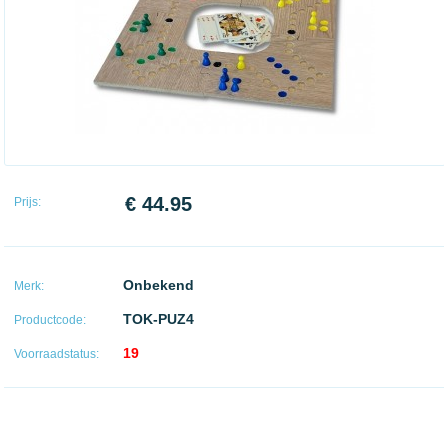
€ 44.95
Prijs:
Onbekend
Merk:
TOK-PUZ4
Productcode:
19
Voorraadstatus: