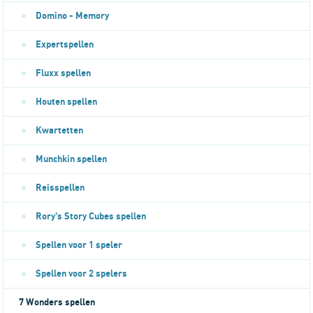
Domino - Memory
Expertspellen
Fluxx spellen
Houten spellen
Kwartetten
Munchkin spellen
Reisspellen
Rory's Story Cubes spellen
Spellen voor 1 speler
Spellen voor 2 spelers
7 Wonders spellen