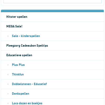
Hitster spellen
MEGA Sale!
Sale - kinderspellen
Pleegzorg Cadeaubon Speltips
Educatieve spellen
Plus Plus
Thinkfun
Dobbelstenen - Educatief
Denkspellen
Loco dozen en boekjes