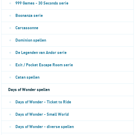
999 Games - 30 Seconds serie
Boonanza serie
Carcassonne
Dominion spellen
De Legenden van Andor serie
Exit / Pocket Escape Room serie
Catan spellen
Days of Wonder spellen
Days of Wonder - Ticket to Ride
Days of Wonder - Small World
Days of Wonder - diverse spellen