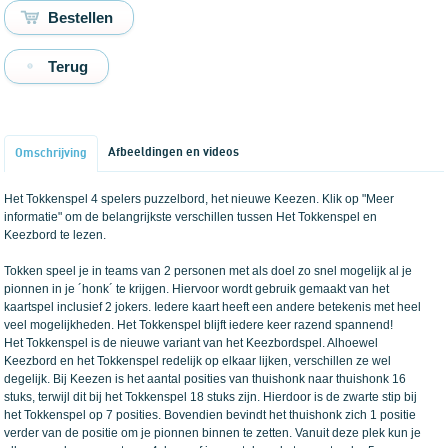
Terug
Afbeeldingen en videos
Omschrijving
Het Tokkenspel 4 spelers puzzelbord, het nieuwe Keezen. Klik op "Meer
informatie" om de belangrijkste verschillen tussen Het Tokkenspel en
Keezbord te lezen.
Tokken speel je in teams van 2 personen met als doel zo snel mogelijk al je
pionnen in je ´honk´ te krijgen. Hiervoor wordt gebruik gemaakt van het
kaartspel inclusief 2 jokers. Iedere kaart heeft een andere betekenis met heel
veel mogelijkheden. Het Tokkenspel blijft iedere keer razend spannend!
Het Tokkenspel is de nieuwe variant van het Keezbordspel. Alhoewel
Keezbord en het Tokkenspel redelijk op elkaar lijken, verschillen ze wel
degelijk. Bij Keezen is het aantal posities van thuishonk naar thuishonk 16
stuks, terwijl dit bij het Tokkenspel 18 stuks zijn. Hierdoor is de zwarte stip bij
het Tokkenspel op 7 posities. Bovendien bevindt het thuishonk zich 1 positie
verder van de positie om je pionnen binnen te zetten. Vanuit deze plek kun je