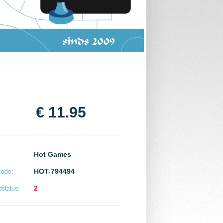
€ 11.95
Hot Games
HOT-794494
code:
2
status: