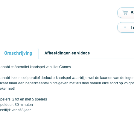
T
Omschrijving
Afbeeldingen en videos
anabi coöperatief kaartspel van Hot Games.
anabi is een coöperatief deductie-kaartspel waarbij je wel de kaarten van de tegens
lkaar maar een beperkt aantal hints geven met als doel samen elke soort op volgorde
eker niet!
pelers: 2 tot en met 5 spelers
pelduur: 30 minuten
eeftijd: vanaf 8 jaar