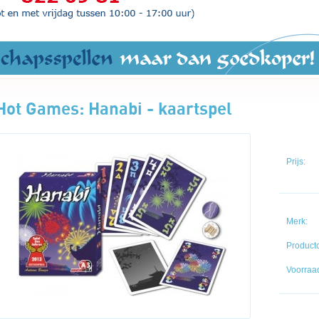
Hot Games: Hanabi - kaartspel
Prijs:
Merk:
Product
Voorraad