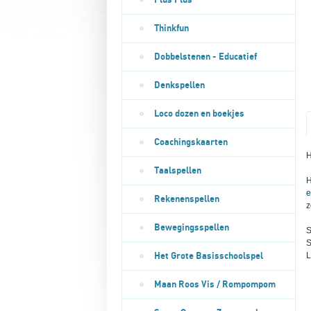
Plus Plus
Thinkfun
Dobbelstenen - Educatief
Denkspellen
Loco dozen en boekjes
Coachingskaarten
H
Taalspellen
H
e
Rekenenspellen
z
Bewegingsspellen
S
S
L
Het Grote Basisschoolspel
Maan Roos Vis / Rompompom