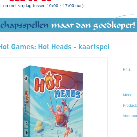
Hot Games: Hot Heads - kaartspel
Prijs:
Merk:
Product
Voorraad