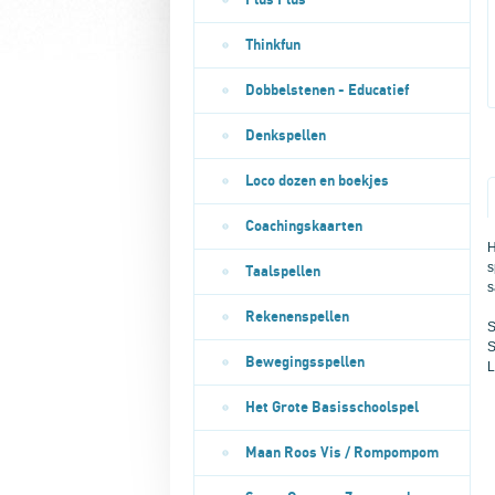
Plus Plus
Thinkfun
Dobbelstenen - Educatief
Denkspellen
Loco dozen en boekjes
Coachingskaarten
H
s
Taalspellen
s
Rekenenspellen
S
S
Bewegingsspellen
L
Het Grote Basisschoolspel
Maan Roos Vis / Rompompom