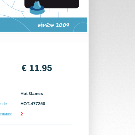
€ 11.95
Hot Games
HOT-477256
code:
2
status: