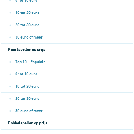
0 tot 10 euro
10 tot 20 euro
20 tot 30 euro
30 euro of meer
Kaartspellen op prijs
Top 10 - Populair
0 tot 10 euro
10 tot 20 euro
20 tot 30 euro
30 euro of meer
Dobbelspellen op prijs