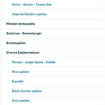
Qwixx - Qwinto - Twenty One
Imperial Settlers spellen
Metalen denkpuzzels
Gravitrax - Ravensburger
Buitenspellen
Diverse Spellenreeksen
Perudo - Jungle Speed - Dobble
Hive spellen
Everdell
Black Stories spellen
Dixit spellen