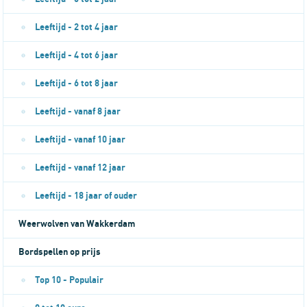
Leeftijd - 2 tot 4 jaar
Leeftijd - 4 tot 6 jaar
Leeftijd - 6 tot 8 jaar
Leeftijd - vanaf 8 jaar
Leeftijd - vanaf 10 jaar
Leeftijd - vanaf 12 jaar
Leeftijd - 18 jaar of ouder
Weerwolven van Wakkerdam
Bordspellen op prijs
Top 10 - Populair