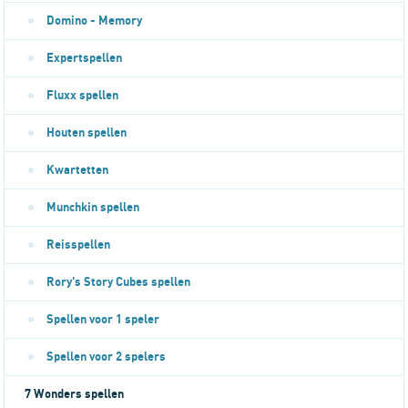
Domino - Memory
Expertspellen
Fluxx spellen
Houten spellen
Kwartetten
Munchkin spellen
Reisspellen
Rory's Story Cubes spellen
Spellen voor 1 speler
Spellen voor 2 spelers
7 Wonders spellen