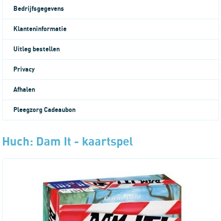
Bedrijfsgegevens
Klanteninformatie
Uitleg bestellen
Privacy
Afhalen
Pleegzorg Cadeaubon
Huch: Dam It - kaartspel