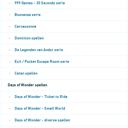
999 Games - 30 Seconds serie
Boonanza serie
Carcassonne
Dominion spellen
De Legenden van Andor serie
Exit / Pocket Escape Room serie
Catan spellen
Days of Wonder spellen
Days of Wonder - Ticket to Ride
Days of Wonder - Small World
Days of Wonder - diverse spellen