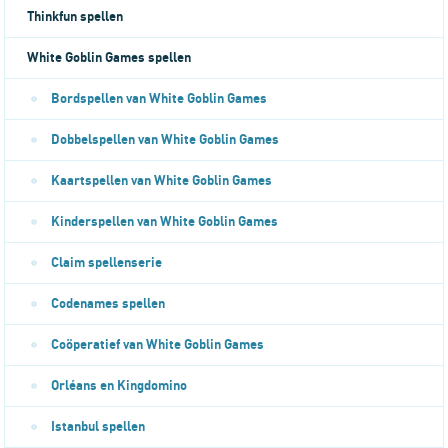
Thinkfun spellen
White Goblin Games spellen
Bordspellen van White Goblin Games
Dobbelspellen van White Goblin Games
Kaartspellen van White Goblin Games
Kinderspellen van White Goblin Games
Claim spellenserie
Codenames spellen
Coöperatief van White Goblin Games
Orléans en Kingdomino
Istanbul spellen