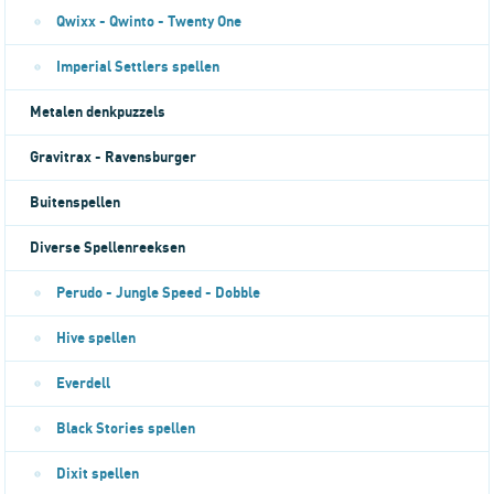
Qwixx - Qwinto - Twenty One
Imperial Settlers spellen
Metalen denkpuzzels
Gravitrax - Ravensburger
Buitenspellen
Diverse Spellenreeksen
Perudo - Jungle Speed - Dobble
Hive spellen
Everdell
Black Stories spellen
Dixit spellen