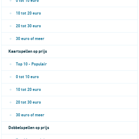
0 tot 10 euro
10 tot 20 euro
20 tot 30 euro
30 euro of meer
Kaartspellen op prijs
Top 10 - Populair
0 tot 10 euro
10 tot 20 euro
20 tot 30 euro
30 euro of meer
Dobbelspellen op prijs