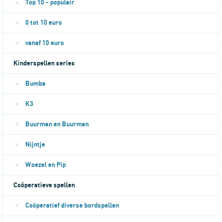
Top 10 - populair
0 tot 10 euro
vanaf 10 euro
Kinderspellen series
Bumba
K3
Buurman en Buurman
Nijntje
Woezel en Pip
Coöperatieve spellen
Coöperatief diverse bordspellen