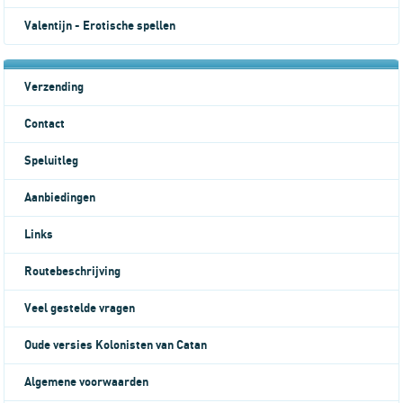
Valentijn - Erotische spellen
Verzending
Contact
Speluitleg
Aanbiedingen
Links
Routebeschrijving
Veel gestelde vragen
Oude versies Kolonisten van Catan
Algemene voorwaarden