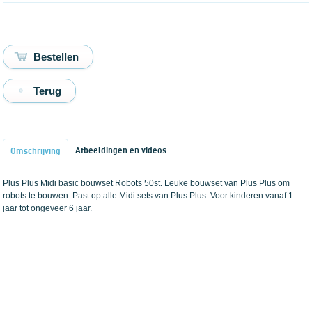
Terug
Afbeeldingen en videos
Omschrijving
Plus Plus Midi basic bouwset Robots 50st. Leuke bouwset van Plus Plus om
robots te bouwen. Past op alle Midi sets van Plus Plus. Voor kinderen vanaf 1
jaar tot ongeveer 6 jaar.