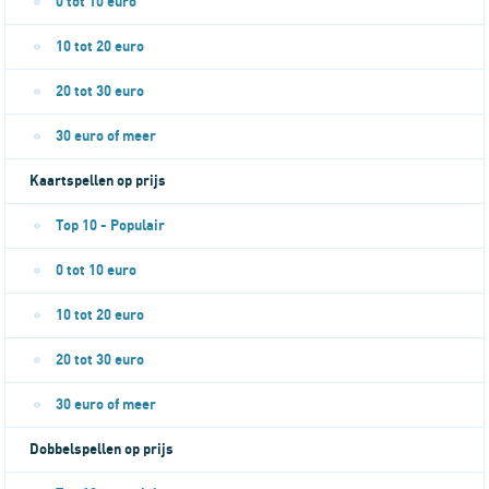
0 tot 10 euro
10 tot 20 euro
20 tot 30 euro
30 euro of meer
Kaartspellen op prijs
Top 10 - Populair
0 tot 10 euro
10 tot 20 euro
20 tot 30 euro
30 euro of meer
Dobbelspellen op prijs