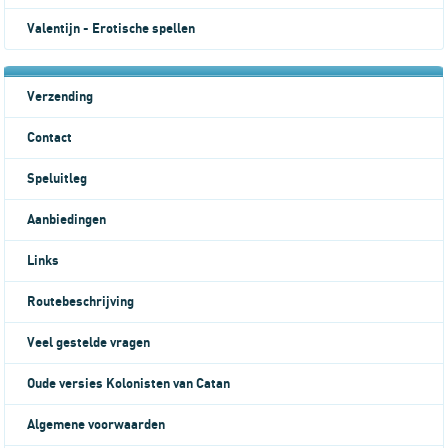
Valentijn - Erotische spellen
Verzending
Contact
Speluitleg
Aanbiedingen
Links
Routebeschrijving
Veel gestelde vragen
Oude versies Kolonisten van Catan
Algemene voorwaarden