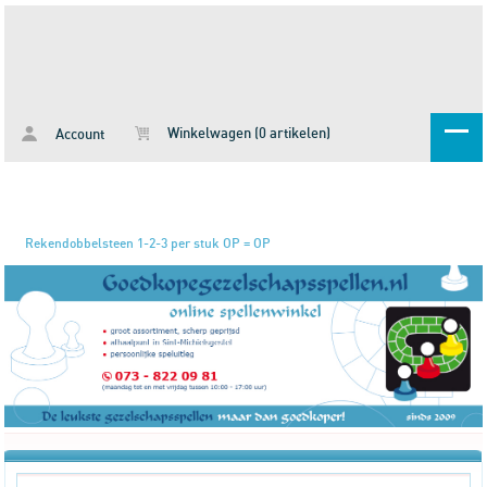
Winkelwagen (0 artikelen)
Account
Rekendobbelsteen 1-2-3 per stuk OP = OP