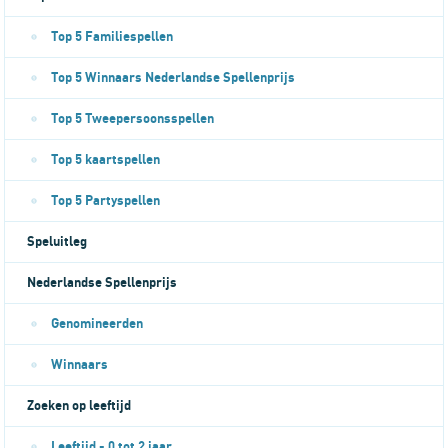
Top 5 Familiespellen
Top 5 Winnaars Nederlandse Spellenprijs
Top 5 Tweepersoonsspellen
Top 5 kaartspellen
Top 5 Partyspellen
Speluitleg
Nederlandse Spellenprijs
Genomineerden
Winnaars
Zoeken op leeftijd
Leeftijd - 0 tot 2 jaar