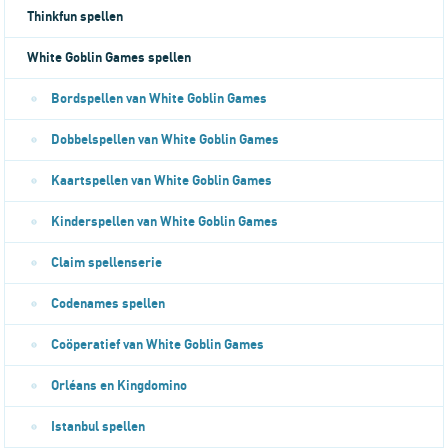
Thinkfun spellen
White Goblin Games spellen
Bordspellen van White Goblin Games
Dobbelspellen van White Goblin Games
Kaartspellen van White Goblin Games
Kinderspellen van White Goblin Games
Claim spellenserie
Codenames spellen
Coöperatief van White Goblin Games
Orléans en Kingdomino
Istanbul spellen