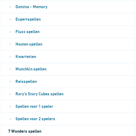
Domino - Memory
Expertspellen
Fluxx spellen
Houten spellen
Kwartetten
Munchkin spellen
Reisspellen
Rory's Story Cubes spellen
Spellen voor 1 speler
Spellen voor 2 spelers
7 Wonders spellen