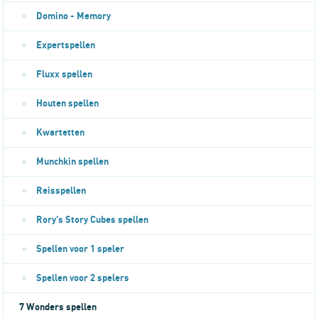
Domino - Memory
Expertspellen
Fluxx spellen
Houten spellen
Kwartetten
Munchkin spellen
Reisspellen
Rory's Story Cubes spellen
Spellen voor 1 speler
Spellen voor 2 spelers
7 Wonders spellen