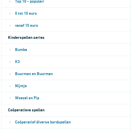
Top 10 - populair
0 tot 10 euro
vanaf 10 euro
Kinderspellen series
Bumba
K3
Buurman en Buurman
Nijntje
Woezel en Pip
Coöperatieve spellen
Coöperatief diverse bordspellen