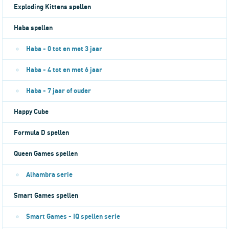
Exploding Kittens spellen
Haba spellen
Haba - 0 tot en met 3 jaar
Haba - 4 tot en met 6 jaar
Haba - 7 jaar of ouder
Happy Cube
Formula D spellen
Queen Games spellen
Alhambra serie
Smart Games spellen
Smart Games - IQ spellen serie