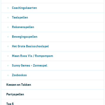
Coachingskaarten
Taalspellen
Rekenenspellen
Bewegingsspellen
Het Grote Basisschoolspel
Maan Roos Vis / Rompompom
Sunny Games - Zonnespel
Zoobookoo
Keezen en Tokken
Partyspellen
Top 5