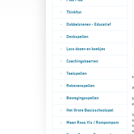
Plus Plus
Thinkfun
Dobbelstenen - Educatief
Denkspellen
Loco dozen en boekjes
Coachingskaarten
Taalspellen
H
Rekenenspellen
A
Bewegingsspellen
N
e
Het Grote Basisschoolspel
V
u
Maan Roos Vis / Rompompom
s
u