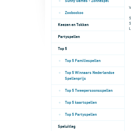
Sunny Games - Zonnespel
V
Zoobookoo
S
S
Keezen en Tokken
L
Partyspellen
Top 5
Top 5 Familiespellen
Top 5 Winnaars Nederlandse
Spellenprijs
Top 5 Tweepersoonsspellen
Top 5 kaartspellen
Top 5 Partyspellen
Speluitleg