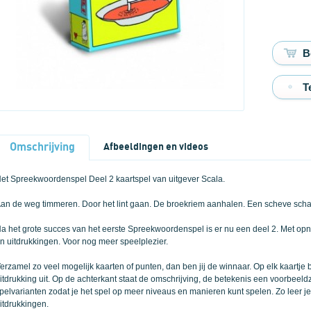
T
Omschrijving
Afbeeldingen en videos
et Spreekwoordenspel Deel 2 kaartspel van uitgever Scala.
an de weg timmeren. Door het lint gaan. De broekriem aanhalen. Een scheve schaa
a het grote succes van het eerste Spreekwoordenspel is er nu een deel 2. Met o
n uitdrukkingen. Voor nog meer speelplezier.
erzamel zo veel mogelijk kaarten of punten, dan ben jij de winnaar. Op elk kaartj
itdrukking uit. Op de achterkant staat de omschrijving, de betekenis een voorbeeldz
pelvarianten zodat je het spel op meer niveaus en manieren kunt spelen. Zo leer 
itdrukkingen.