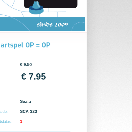
aartspel OP = OP
€ 9.50
€ 7.95
Scala
SCA-323
code:
1
status: