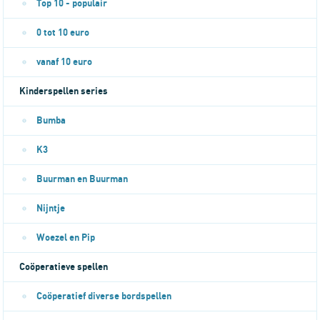
Top 10 - populair
0 tot 10 euro
vanaf 10 euro
Kinderspellen series
Bumba
K3
Buurman en Buurman
Nijntje
Woezel en Pip
Coöperatieve spellen
Coöperatief diverse bordspellen