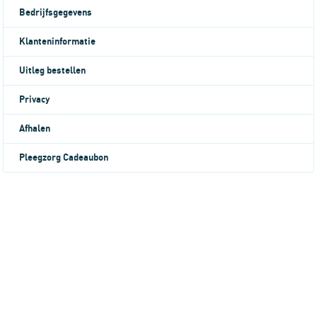
Bedrijfsgegevens
Klanteninformatie
Uitleg bestellen
Privacy
Afhalen
Pleegzorg Cadeaubon