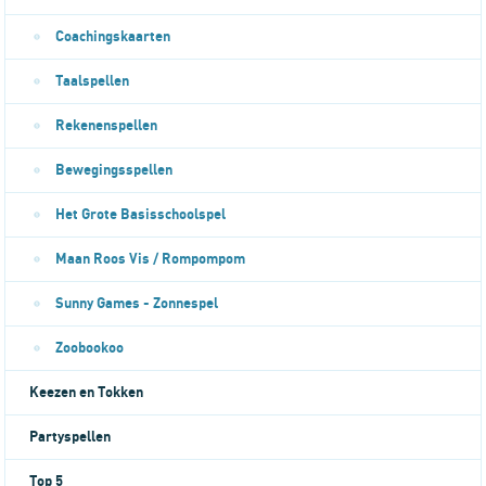
Coachingskaarten
Taalspellen
Rekenenspellen
Bewegingsspellen
Het Grote Basisschoolspel
Maan Roos Vis / Rompompom
Sunny Games - Zonnespel
Zoobookoo
Keezen en Tokken
Partyspellen
Top 5