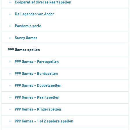
Coöperatief diverse kaartspellen
De Legenden van Andor
Pandemic serie
Sunny Games
999 Games spellen
999 Games - Partyspellen
999 Games - Bordspellen
999 Games - Dobbelspellen
999 Games - Kaartspellen
999 Games - Kinderspellen
999 Games - 1 of 2 spelers spellen