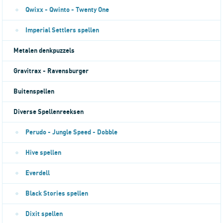
Qwixx - Qwinto - Twenty One
Imperial Settlers spellen
Metalen denkpuzzels
Gravitrax - Ravensburger
Buitenspellen
Diverse Spellenreeksen
Perudo - Jungle Speed - Dobble
Hive spellen
Everdell
Black Stories spellen
Dixit spellen