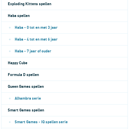
Exploding Kittens spellen
Haba spellen
Haba - 0 tot en met 3 jaar
Haba - 4 tot en met 6 jaar
Haba - 7 jaar of ouder
Happy Cube
Formula D spellen
Queen Games spellen
Alhambra serie
Smart Games spellen
Smart Games - IQ spellen serie