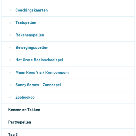
Coachingskaarten
Taalspellen
Rekenenspellen
Bewegingsspellen
Het Grote Basisschoolspel
Maan Roos Vis / Rompompom
Sunny Games - Zonnespel
Zoobookoo
Keezen en Tokken
Partyspellen
Top 5