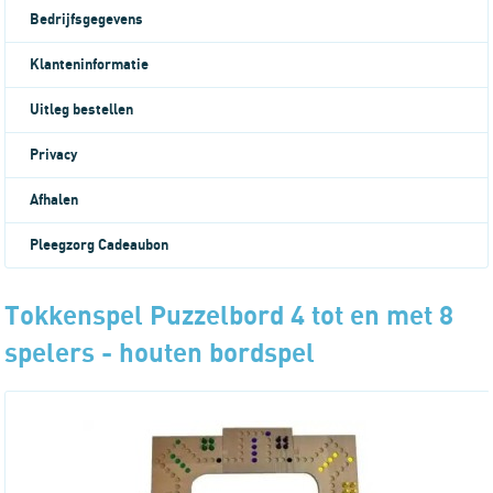
Bedrijfsgegevens
Klanteninformatie
Uitleg bestellen
Privacy
Afhalen
Pleegzorg Cadeaubon
Tokkenspel Puzzelbord 4 tot en met 8
spelers - houten bordspel