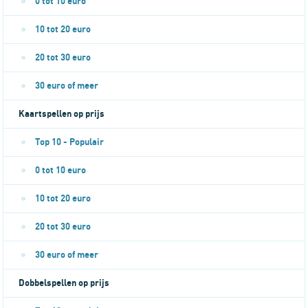
0 tot 10 euro
10 tot 20 euro
20 tot 30 euro
30 euro of meer
Kaartspellen op prijs
Top 10 - Populair
0 tot 10 euro
10 tot 20 euro
20 tot 30 euro
30 euro of meer
Dobbelspellen op prijs