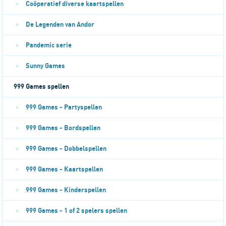
Coöperatief diverse kaartspellen
De Legenden van Andor
Pandemic serie
Sunny Games
999 Games spellen
999 Games - Partyspellen
999 Games - Bordspellen
999 Games - Dobbelspellen
999 Games - Kaartspellen
999 Games - Kinderspellen
999 Games - 1 of 2 spelers spellen