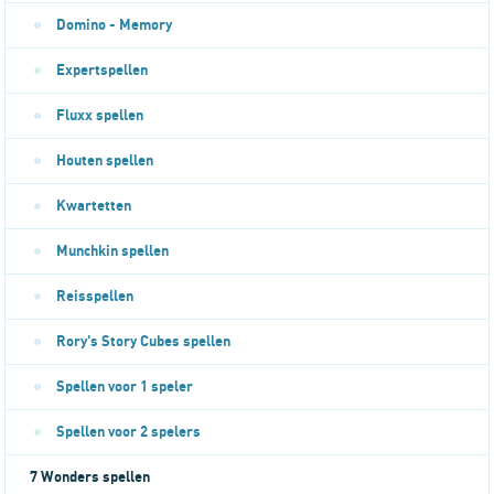
Domino - Memory
Expertspellen
Fluxx spellen
Houten spellen
Kwartetten
Munchkin spellen
Reisspellen
Rory's Story Cubes spellen
Spellen voor 1 speler
Spellen voor 2 spelers
7 Wonders spellen