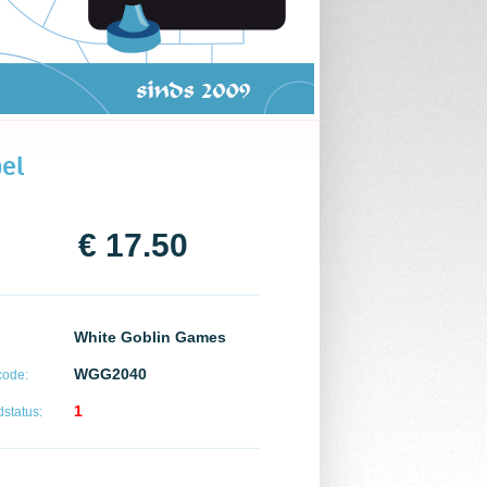
el
€ 17.50
White Goblin Games
WGG2040
code:
1
status: