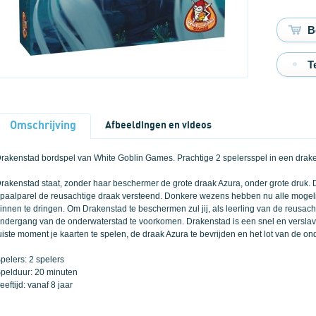
T
Omschrijving
Afbeeldingen en videos
rakenstad bordspel van White Goblin Games. Prachtige 2 spelersspel in een drak
rakenstad staat, zonder haar beschermer de grote draak Azura, onder grote druk.
paalparel de reusachtige draak versteend. Donkere wezens hebben nu alle mogel
innen te dringen. Om Drakenstad te beschermen zul jij, als leerling van de reusa
ndergang van de onderwaterstad te voorkomen. Drakenstad is een snel en verslaven
uiste moment je kaarten te spelen, de draak Azura te bevrijden en het lot van de o
pelers: 2 spelers
pelduur: 20 minuten
eeftijd: vanaf 8 jaar