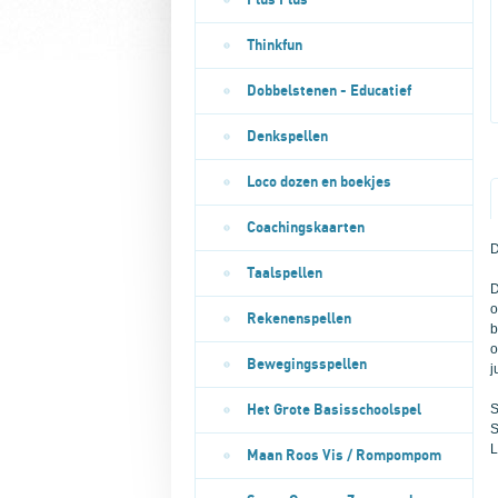
Plus Plus
Thinkfun
Dobbelstenen - Educatief
Denkspellen
Loco dozen en boekjes
Coachingskaarten
D
Taalspellen
D
o
Rekenenspellen
b
o
Bewegingsspellen
j
S
Het Grote Basisschoolspel
S
L
Maan Roos Vis / Rompompom