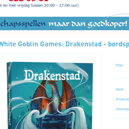
White Goblin Games: Drakenstad - bordsp
Prijs:
Merk:
Product
Voorraad