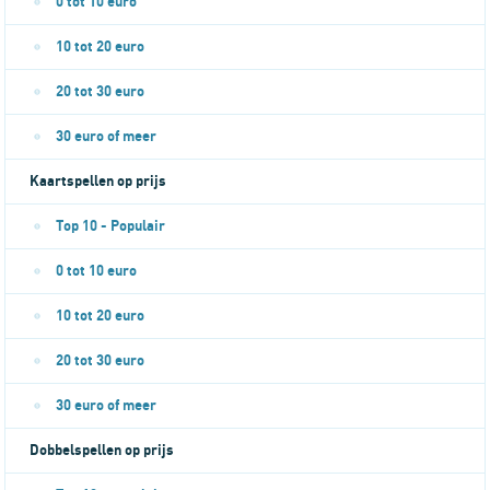
0 tot 10 euro
10 tot 20 euro
20 tot 30 euro
30 euro of meer
Kaartspellen op prijs
Top 10 - Populair
0 tot 10 euro
10 tot 20 euro
20 tot 30 euro
30 euro of meer
Dobbelspellen op prijs