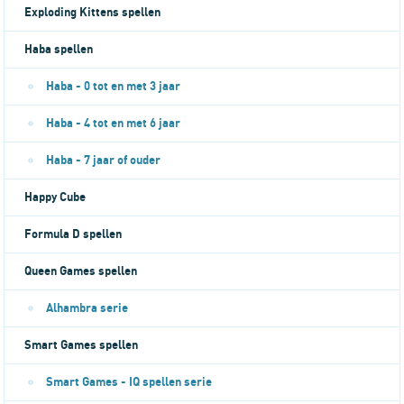
Exploding Kittens spellen
Haba spellen
Haba - 0 tot en met 3 jaar
Haba - 4 tot en met 6 jaar
Haba - 7 jaar of ouder
Happy Cube
Formula D spellen
Queen Games spellen
Alhambra serie
Smart Games spellen
Smart Games - IQ spellen serie