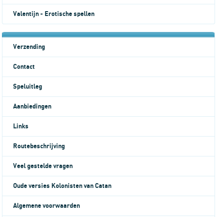
Valentijn - Erotische spellen
Verzending
Contact
Speluitleg
Aanbiedingen
Links
Routebeschrijving
Veel gestelde vragen
Oude versies Kolonisten van Catan
Algemene voorwaarden