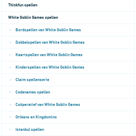
Thinkfun spellen
White Goblin Games spellen
Bordspellen van White Goblin Games
Dobbelspellen van White Goblin Games
Kaartspellen van White Goblin Games
Kinderspellen van White Goblin Games
Claim spellenserie
Codenames spellen
Coöperatief van White Goblin Games
Orléans en Kingdomino
Istanbul spellen