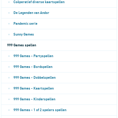
Coöperatief diverse kaartspellen
De Legenden van Andor
Pandemic serie
Sunny Games
999 Games spellen
999 Games - Partyspellen
999 Games - Bordspellen
999 Games - Dobbelspellen
999 Games - Kaartspellen
999 Games - Kinderspellen
999 Games - 1 of 2 spelers spellen