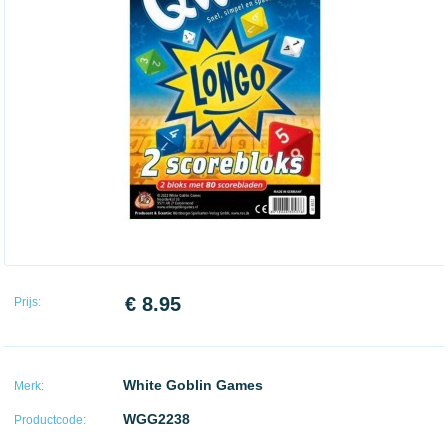
€ 8.95
Prijs:
White Goblin Games
Merk:
WGG2238
Productcode: