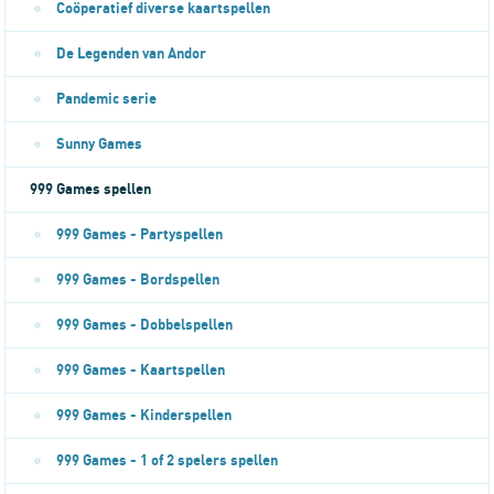
Coöperatief diverse kaartspellen
De Legenden van Andor
Pandemic serie
Sunny Games
999 Games spellen
999 Games - Partyspellen
999 Games - Bordspellen
999 Games - Dobbelspellen
999 Games - Kaartspellen
999 Games - Kinderspellen
999 Games - 1 of 2 spelers spellen