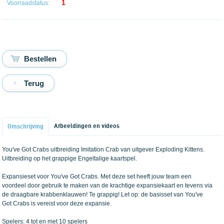
1
Voorraadstatus:
Terug
Afbeeldingen en videos
Omschrijving
You've Got Crabs uitbreiding Imitation Crab van uitgever Exploding Kittens.
Uitbreiding op het grappige Engeltalige kaartspel.
Expansieset voor You've Got Crabs. Met deze set heeft jouw team een
voordeel door gebruik te maken van de krachtige expansiekaart en tevens via
de draagbare krabbenklauwen! Te grappig! Let op: de basisset van You've
Got Crabs is vereist voor deze expansie.
Spelers: 4 tot en met 10 spelers