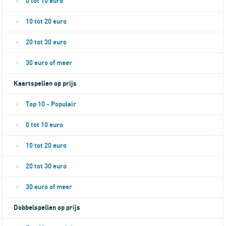
0 tot 10 euro
10 tot 20 euro
20 tot 30 euro
30 euro of meer
Kaartspellen op prijs
Top 10 - Populair
0 tot 10 euro
10 tot 20 euro
20 tot 30 euro
30 euro of meer
Dobbelspellen op prijs