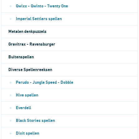
Qwixx - Qwinto - Twenty One
Imperial Settlers spellen
Metalen denkpuzzels
Gravitrax - Ravensburger
Buitenspellen
Diverse Spellenreeksen
Perudo - Jungle Speed - Dobble
Hive spellen
Everdell
Black Stories spellen
Dixit spellen