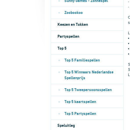
Sunny Games - Zonnespel
-
-
Zoobookoo
O
s
Keezen en Tokken
L
Partyspellen
•
•
Top 5
•
•
Top 5 Familiespellen
S
S
Top 5 Winnaars Nederlandse
L
Spellenprijs
Top 5 Tweepersoonsspellen
Top 5 kaartspellen
Top 5 Partyspellen
Speluitleg