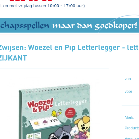
Zwijsen: Woezel en Pip Letterlegger - le
ZIJKANT
van
voor
Merk:
Product
Voorraad