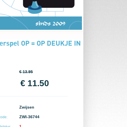
tterspel OP = OP DEUKJE IN
€ 13.95
€ 11.50
Zwijsen
ZWI-36744
code:
1
status: