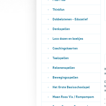
Plus Plus
Thinkfun
Dobbelstenen - Educatief
Denkspellen
Loco dozen en boekjes
Coachingskaarten
Taalspellen
Rekenenspellen
W
a
Bewegingsspellen
D
b
Het Grote Basisschoolspel
a
Maan Roos Vis / Rompompom
-
-